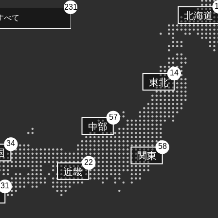
231
北海道
すべて
14
東北
57
中部
34
58
国
関東
22
近畿
31