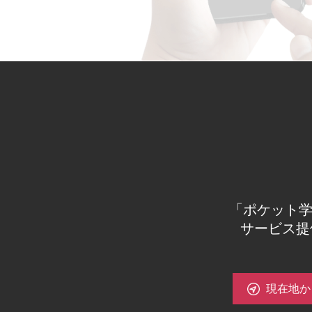
「ポケット学
 サービス
現在地か