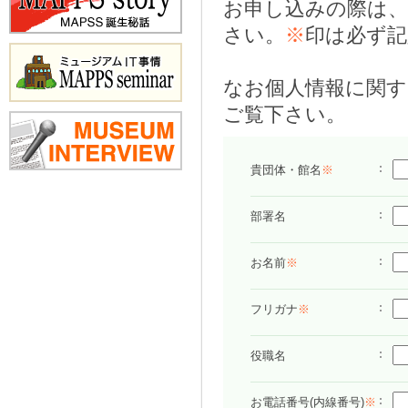
お申し込みの際は、
さい。
※
印は必ず記
なお個人情報に関
ご覧下さい。
貴団体・館名
※
部署名
お名前
※
フリガナ
※
役職名
お電話番号(内線番号)
※