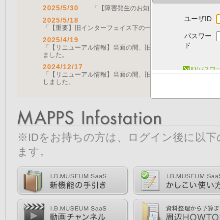
2025/5/30
「【障害発生のお知らせ｜復旧済み】Web A
ユーザID
2025/5/18
「【重要】旧インターフェイス下の一部機能の停止について（
パスワー
2025/4/19
ド
「【リニューアル情報】当面の間、旧画面をご利用いただく機能に
ました。
2024/12/17
ID/パス
「【リニューアル情報】当面の間、旧画面をご利用いただく機能につ
しました。
※IDをお持ちの方は、ログイン後に以
ます。