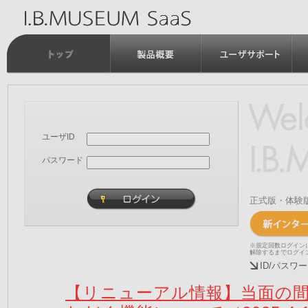
ユーザID
パスワード
正式版・体験
※規定回数ログイン
解除するまでログイ
ID/パス
【リニューアル情報】当面の