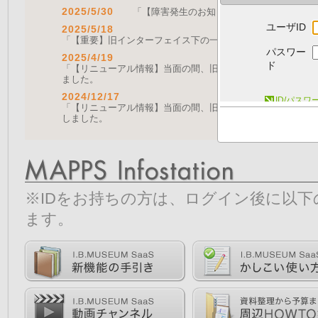
2025/5/30
「【障害発生のお知らせ｜復旧済み】Web A
ユーザID
2025/5/18
「【重要】旧インターフェイス下の一部機能の停止について（
パスワー
2025/4/19
ド
「【リニューアル情報】当面の間、旧画面をご利用いただく機能に
ました。
2024/12/17
ID/パス
「【リニューアル情報】当面の間、旧画面をご利用いただく機能につ
しました。
※IDをお持ちの方は、ログイン後に以
ます。