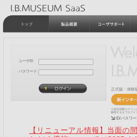
ユーザID
パスワード
正式版・体験
※規定回数ログイン
解除するまでログイ
ID/パス
【リニューアル情報】当面の