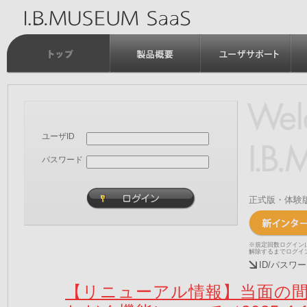
ユーザID
パスワード
正式版・体験
※規定回数ログイン
解除するまでログイ
ID/パス
【リニューアル情報】当面の