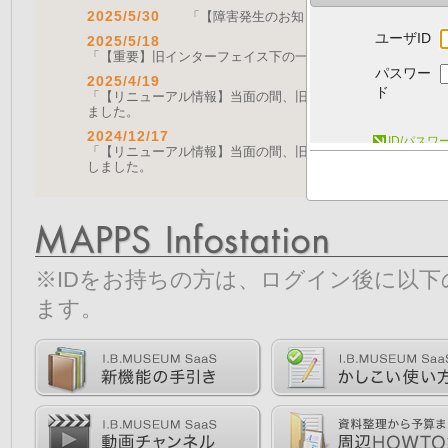
2025/5/30
「【障害発生のお知らせ｜復旧済み】Web A
ユーザID
2025/5/18
「【重要】旧インターフェイス下の一部機能の停止について（
パスワー
2025/4/19
ド
「【リニューアル情報】当面の間、旧画面をご利用いただく機能に
ました。
2024/12/17
ID/パス
「【リニューアル情報】当面の間、旧画面をご利用いただく機能につ
しました。
※IDをお持ちの方は、ログイン後に以
ます。