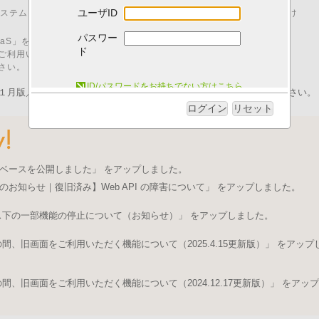
ユーザID
00 はシステムメンテナンスのため、「I.B.MUSEUM SaaS」をご利用いただけ
パスワー
M SaaS」をご利用いただくためには、以下の動作環境が必要です。
ド
ご利用いただいた場合、動作に不具合が発生する可能性がございます。
さい。
システム動作環境について
ID/パスワードをお持ちでない方はこちら
１月版／pdfファイル）を発行いたしました。ログイン後にご取得ください。
ログイン
リセット
ベースを公開しました」 をアップしました。
のお知らせ｜復旧済み】Web API の障害について」 をアップしました。
ス下の一部機能の停止について（お知らせ）」 をアップしました。
、旧画面をご利用いただく機能について（2025.4.15更新版）」 をアップ
、旧画面をご利用いただく機能について（2024.12.17更新版）」 をアップ