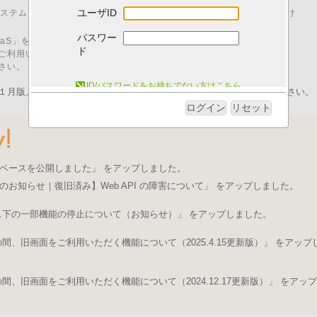
ユーザID
00 はシステムメンテナンスのため、「I.B.MUSEUM SaaS」をご利用いただけ
パスワー
M SaaS」をご利用いただくためには、以下の動作環境が必要です。
ド
ご利用いただいた場合、動作に不具合が発生する可能性がございます。
さい。
システム動作環境について
ID/パスワードをお持ちでない方はこちら
１月版／pdfファイル）を発行いたしました。ログイン後にご取得ください。
ログイン
リセット
ベースを公開しました」 をアップしました。
のお知らせ｜復旧済み】Web API の障害について」 をアップしました。
ス下の一部機能の停止について（お知らせ）」 をアップしました。
、旧画面をご利用いただく機能について（2025.4.15更新版）」 をアップ
、旧画面をご利用いただく機能について（2024.12.17更新版）」 をアップ