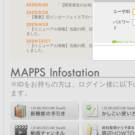
2025/5/30
「【障害発生のお知らせ｜復旧済み】Web A
ユーザID
2025/5/18
「【重要】旧インターフェイス下の一部機能の停止について（
パスワー
2025/4/19
ド
「【リニューアル情報】当面の間、旧画面をご利用いただく機能に
ました。
2024/12/17
ID/パス
「【リニューアル情報】当面の間、旧画面をご利用いただく機能につ
しました。
※IDをお持ちの方は、ログイン後に以
ます。