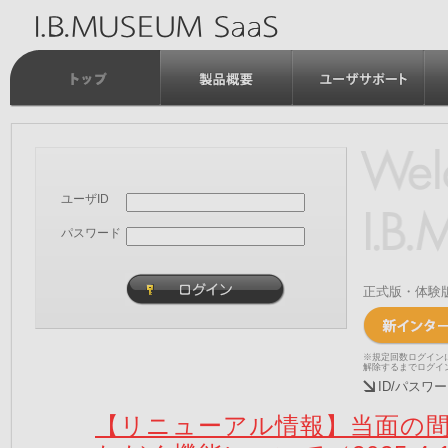
ユーザID
パスワード
正式版・体験
※規定回数ログイン
解除するまでログイ
ID/パス
【リニューアル情報】当面の