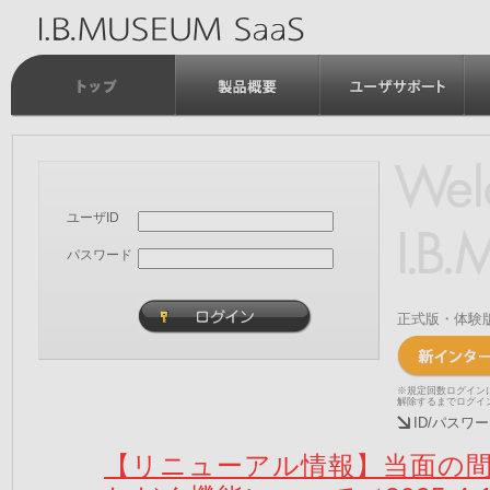
ユーザID
パスワード
正式版・体験
※規定回数ログイン
解除するまでログイ
ID/パス
【リニューアル情報】当面の