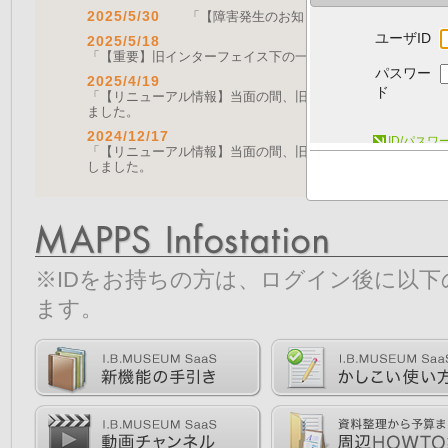
2025/5/30
「【障害発生のお知らせ｜復旧済み】Web A
ユーザID
2025/5/18
「【重要】旧インターフェイス下の一部機能の停止について（
パスワー
2025/4/19
ド
「【リニューアル情報】当面の間、旧画面をご利用いただく機能に
ました。
2024/12/17
ID/パス
「【リニューアル情報】当面の間、旧画面をご利用いただく機能につ
しました。
※IDをお持ちの方は、ログイン後に以
ます。