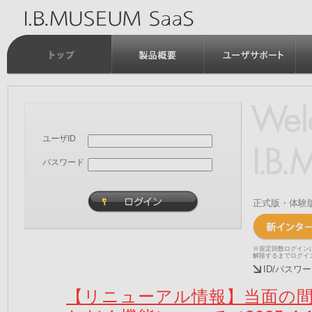
ユーザID
パスワード
正式版・体験
※規定回数ログイン
解除するまでログイ
ID/パス
【リニューアル情報】当面の