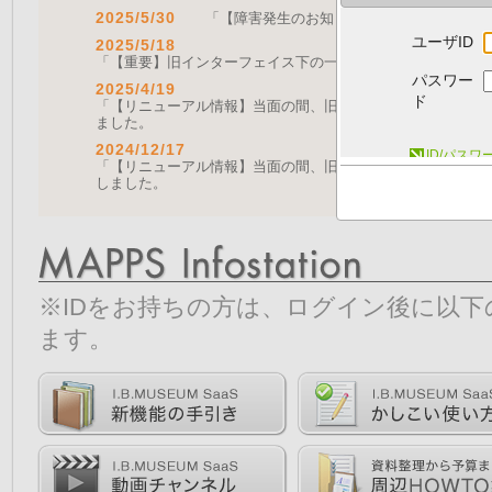
2025/5/30
「【障害発生のお知らせ｜復旧済み】Web A
ユーザID
2025/5/18
「【重要】旧インターフェイス下の一部機能の停止について（
パスワー
2025/4/19
ド
「【リニューアル情報】当面の間、旧画面をご利用いただく機能に
ました。
2024/12/17
ID/パス
「【リニューアル情報】当面の間、旧画面をご利用いただく機能につ
しました。
※IDをお持ちの方は、ログイン後に以
ます。