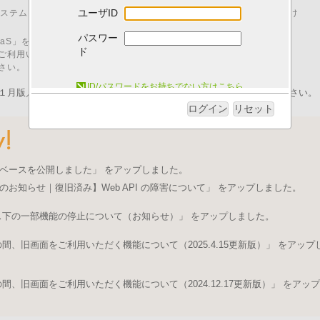
ユーザID
00 はシステムメンテナンスのため、「I.B.MUSEUM SaaS」をご利用いただけ
パスワー
M SaaS」をご利用いただくためには、以下の動作環境が必要です。
ド
ご利用いただいた場合、動作に不具合が発生する可能性がございます。
さい。
システム動作環境について
ID/パスワードをお持ちでない方はこちら
１月版／pdfファイル）を発行いたしました。ログイン後にご取得ください。
ログイン
リセット
ベースを公開しました」 をアップしました。
のお知らせ｜復旧済み】Web API の障害について」 をアップしました。
ス下の一部機能の停止について（お知らせ）」 をアップしました。
、旧画面をご利用いただく機能について（2025.4.15更新版）」 をアップ
、旧画面をご利用いただく機能について（2024.12.17更新版）」 をアップ