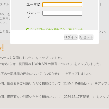
ユーザID
00 はシステムメンテナンスのため、「I.B.MUSEUM SaaS」をご利用いただけ
パスワー
M SaaS」をご利用いただくためには、以下の動作環境が必要です。
ド
ご利用いただいた場合、動作に不具合が発生する可能性がございます。
さい。
システム動作環境について
ID/パスワードをお持ちでない方はこちら
１月版／pdfファイル）を発行いたしました。ログイン後にご取得ください。
ログイン
リセット
ベースを公開しました」 をアップしました。
のお知らせ｜復旧済み】Web API の障害について」 をアップしました。
ス下の一部機能の停止について（お知らせ）」 をアップしました。
、旧画面をご利用いただく機能について（2025.4.15更新版）」 をアップ
、旧画面をご利用いただく機能について（2024.12.17更新版）」 をアップ