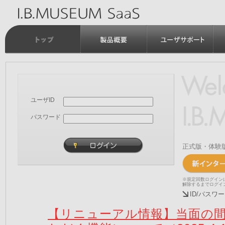
ユーザID
パスワード
正式版・体験
※規定回数ログイン
解除するまでログイ
ID/パス
【リニューアル情報】当面の