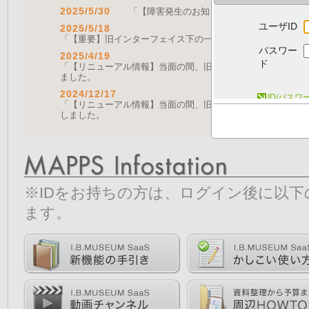
2025/5/30
「【障害発生のお知らせ｜復旧済み】Web A
ユーザID
2025/5/18
「【重要】旧インターフェイス下の一部機能の停止について（
パスワー
2025/4/19
ド
「【リニューアル情報】当面の間、旧画面をご利用いただく機能に
ました。
2024/12/17
ID/パス
「【リニューアル情報】当面の間、旧画面をご利用いただく機能につ
しました。
※IDをお持ちの方は、ログイン後に以
ます。