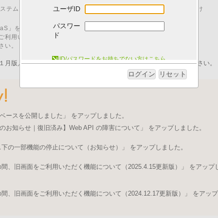
ユーザID
00 はシステムメンテナンスのため、「I.B.MUSEUM SaaS」をご利用いただけ
パスワー
M SaaS」をご利用いただくためには、以下の動作環境が必要です。
ド
ご利用いただいた場合、動作に不具合が発生する可能性がございます。
さい。
システム動作環境について
ID/パスワードをお持ちでない方はこちら
１月版／pdfファイル）を発行いたしました。ログイン後にご取得ください。
ログイン
リセット
ベースを公開しました」 をアップしました。
のお知らせ｜復旧済み】Web API の障害について」 をアップしました。
ス下の一部機能の停止について（お知らせ）」 をアップしました。
、旧画面をご利用いただく機能について（2025.4.15更新版）」 をアップ
、旧画面をご利用いただく機能について（2024.12.17更新版）」 をアップ