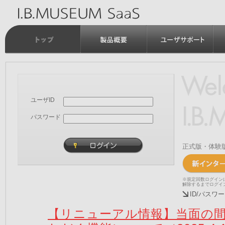
ユーザID
パスワード
正式版・体験
※規定回数ログイン
解除するまでログイ
ID/パス
【リニューアル情報】当面の