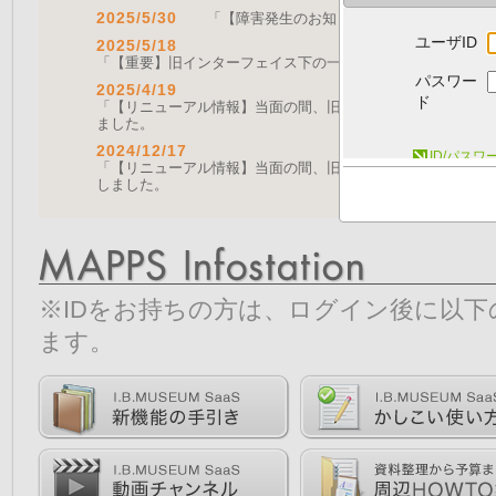
2025/5/30
「【障害発生のお知らせ｜復旧済み】Web A
ユーザID
2025/5/18
「【重要】旧インターフェイス下の一部機能の停止について（
パスワー
2025/4/19
ド
「【リニューアル情報】当面の間、旧画面をご利用いただく機能に
ました。
2024/12/17
ID/パス
「【リニューアル情報】当面の間、旧画面をご利用いただく機能につ
しました。
※IDをお持ちの方は、ログイン後に以
ます。