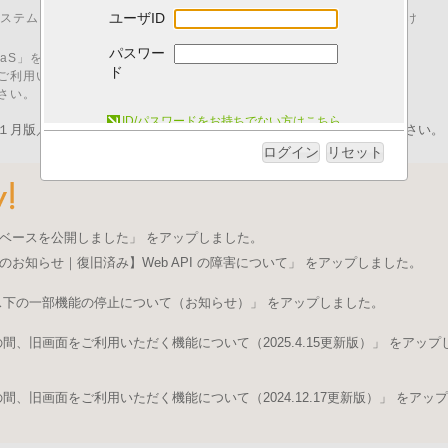
ユーザID
00 はシステムメンテナンスのため、「I.B.MUSEUM SaaS」をご利用いただけ
パスワー
M SaaS」をご利用いただくためには、以下の動作環境が必要です。
ド
ご利用いただいた場合、動作に不具合が発生する可能性がございます。
さい。
システム動作環境について
ID/パスワードをお持ちでない方はこちら
１月版／pdfファイル）を発行いたしました。ログイン後にご取得ください。
ログイン
リセット
ベースを公開しました」 をアップしました。
のお知らせ｜復旧済み】Web API の障害について」 をアップしました。
ス下の一部機能の停止について（お知らせ）」 をアップしました。
、旧画面をご利用いただく機能について（2025.4.15更新版）」 をアップ
、旧画面をご利用いただく機能について（2024.12.17更新版）」 をアップ