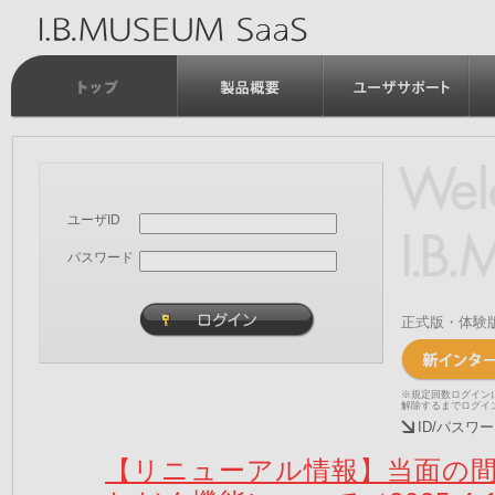
ユーザID
パスワード
正式版・体験
※規定回数ログイン
解除するまでログイ
ID/パス
【リニューアル情報】当面の