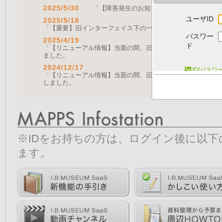
2025/5/30
「【障害発生のお知らせ｜復旧済み】Web A
ユーザID
2025/5/18
「【重要】旧インターフェイス下の一部機能の停止について（
パスワー
2025/4/19
ド
「【リニューアル情報】当面の間、旧画面をご利用いただく機能に
ました。
2024/12/17
ID/パス
「【リニューアル情報】当面の間、旧画面をご利用いただく機能につ
しました。
※IDをお持ちの方は、ログイン後に以
ます。