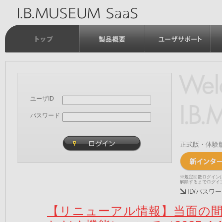
ユーザID
パスワード
正式版・体験
※規定回数ログイン
解除するまでログイ
ID/パス
【リニューアル情報】当面の