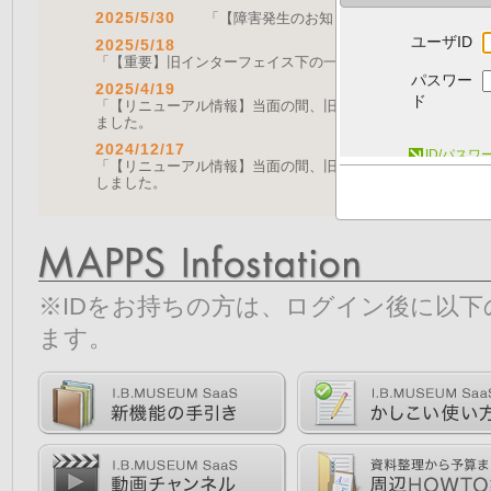
2025/5/30
「【障害発生のお知らせ｜復旧済み】Web A
ユーザID
2025/5/18
「【重要】旧インターフェイス下の一部機能の停止について（
パスワー
2025/4/19
ド
「【リニューアル情報】当面の間、旧画面をご利用いただく機能に
ました。
2024/12/17
ID/パス
「【リニューアル情報】当面の間、旧画面をご利用いただく機能につ
しました。
※IDをお持ちの方は、ログイン後に以
ます。