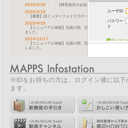
2025/5/30
「【障害発生のお知らせ｜復旧済み】Web A
ユーザID
2025/5/18
「【重要】旧インターフェイス下の一部機能の停止について（
パスワー
2025/4/19
ド
「【リニューアル情報】当面の間、旧画面をご利用いただく機能に
ました。
2024/12/17
ID/パス
「【リニューアル情報】当面の間、旧画面をご利用いただく機能につ
しました。
※IDをお持ちの方は、ログイン後に以
ます。