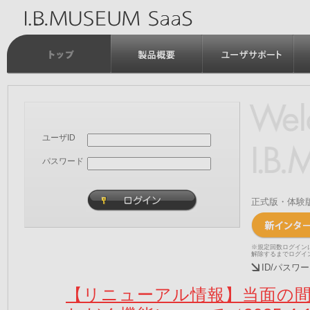
ユーザID
パスワード
正式版・体験
※規定回数ログイン
解除するまでログイ
ID/パス
【リニューアル情報】当面の