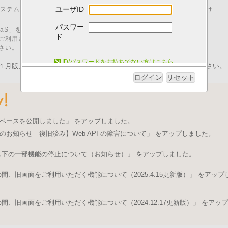
ユーザID
00 はシステムメンテナンスのため、「I.B.MUSEUM SaaS」をご利用いただけ
パスワー
M SaaS」をご利用いただくためには、以下の動作環境が必要です。
ド
ご利用いただいた場合、動作に不具合が発生する可能性がございます。
さい。
システム動作環境について
ID/パスワードをお持ちでない方はこちら
１月版／pdfファイル）を発行いたしました。ログイン後にご取得ください。
ログイン
リセット
ベースを公開しました」 をアップしました。
のお知らせ｜復旧済み】Web API の障害について」 をアップしました。
ス下の一部機能の停止について（お知らせ）」 をアップしました。
、旧画面をご利用いただく機能について（2025.4.15更新版）」 をアップ
、旧画面をご利用いただく機能について（2024.12.17更新版）」 をアップ