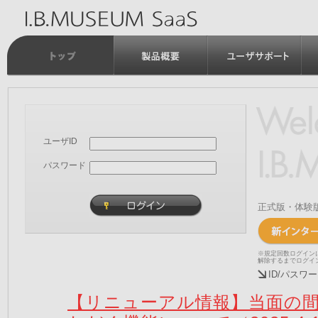
ユーザID
パスワード
正式版・体験
※規定回数ログイン
解除するまでログイ
ID/パス
【リニューアル情報】当面の