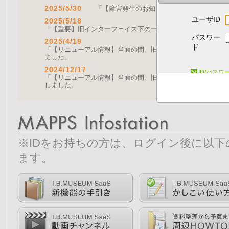
2025/5/30
「【障害発生のお知らせ｜復旧済み】Web A
ユーザID
2025/5/18
「【重要】旧インターフェイス下の一部機能の停止について（
パスワー
2025/4/19
ド
「【リニューアル情報】当面の間、旧画面をご利用いただく機能に
ました。
2024/12/17
ID/パス
「【リニューアル情報】当面の間、旧画面をご利用いただく機能につ
しました。
※IDをお持ちの方は、ログイン後に以
ます。