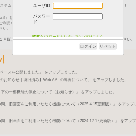
ユーザID
00 はシステムメンテナンスのため、「I.B.MUSEUM SaaS」をご利用いただけ
パスワー
M SaaS」をご利用いただくためには、以下の動作環境が必要です。
ド
ご利用いただいた場合、動作に不具合が発生する可能性がございます。
さい。
システム動作環境について
ID/パスワードをお持ちでない方はこちら
１月版／pdfファイル）を発行いたしました。ログイン後にご取得ください。
ログイン
リセット
ベースを公開しました」 をアップしました。
のお知らせ｜復旧済み】Web API の障害について」 をアップしました。
ス下の一部機能の停止について（お知らせ）」 をアップしました。
、旧画面をご利用いただく機能について（2025.4.15更新版）」 をアップ
、旧画面をご利用いただく機能について（2024.12.17更新版）」 をアップ