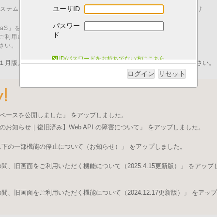
ユーザID
00 はシステムメンテナンスのため、「I.B.MUSEUM SaaS」をご利用いただけ
パスワー
M SaaS」をご利用いただくためには、以下の動作環境が必要です。
ド
ご利用いただいた場合、動作に不具合が発生する可能性がございます。
さい。
システム動作環境について
ID/パスワードをお持ちでない方はこちら
１月版／pdfファイル）を発行いたしました。ログイン後にご取得ください。
ログイン
リセット
ベースを公開しました」 をアップしました。
のお知らせ｜復旧済み】Web API の障害について」 をアップしました。
ス下の一部機能の停止について（お知らせ）」 をアップしました。
、旧画面をご利用いただく機能について（2025.4.15更新版）」 をアップ
、旧画面をご利用いただく機能について（2024.12.17更新版）」 をアップ