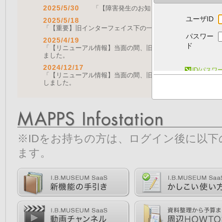
2025/5/30
「【障害発生のお知らせ｜復旧済み】Web A
ユーザID
2025/5/18
「【重要】旧インターフェイス下の一部機能の停止について（
パスワー
2025/4/19
ド
「【リニューアル情報】当面の間、旧画面をご利用いただく機能に
ました。
2024/12/17
ID/パス
「【リニューアル情報】当面の間、旧画面をご利用いただく機能につ
しました。
※IDをお持ちの方は、ログイン後に以
ます。