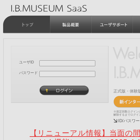
ユーザID
パスワード
正式版・体験
※規定回数ログイン
解除するまでログイ
ID/パス
【リニューアル情報】当面の