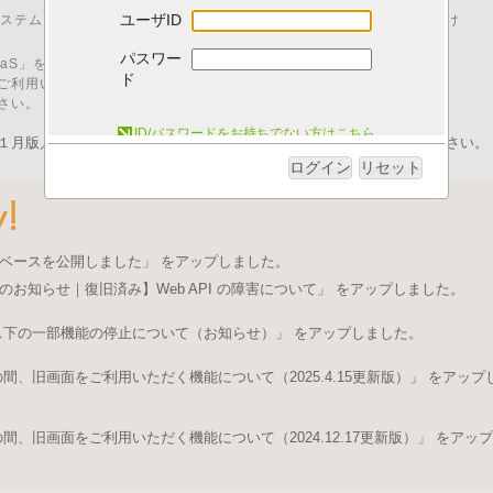
ユーザID
00 はシステムメンテナンスのため、「I.B.MUSEUM SaaS」をご利用いただけ
パスワー
M SaaS」をご利用いただくためには、以下の動作環境が必要です。
ド
ご利用いただいた場合、動作に不具合が発生する可能性がございます。
さい。
システム動作環境について
ID/パスワードをお持ちでない方はこちら
１月版／pdfファイル）を発行いたしました。ログイン後にご取得ください。
ログイン
リセット
ベースを公開しました」 をアップしました。
のお知らせ｜復旧済み】Web API の障害について」 をアップしました。
ス下の一部機能の停止について（お知らせ）」 をアップしました。
、旧画面をご利用いただく機能について（2025.4.15更新版）」 をアップ
、旧画面をご利用いただく機能について（2024.12.17更新版）」 をアップ