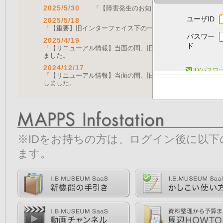
2025/5/30
「【障害発生のお知らせ｜復旧済み】Web A
ユーザID
2025/5/18
「【重要】旧インターフェイス下の一部機能の停止について（
パスワー
2025/4/19
ド
「【リニューアル情報】当面の間、旧画面をご利用いただく機能に
ました。
2024/12/17
ID/パス
「【リニューアル情報】当面の間、旧画面をご利用いただく機能につ
しました。
※IDをお持ちの方は、ログイン後に以
ます。