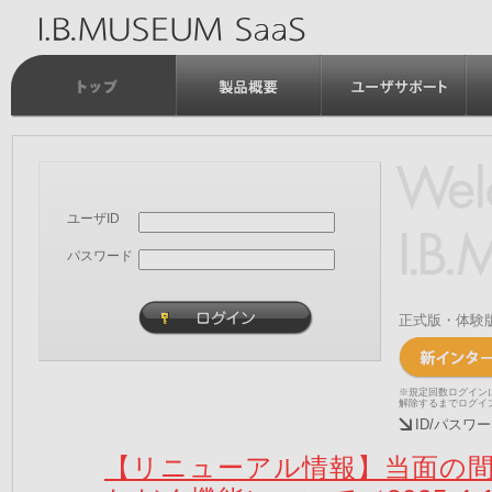
ユーザID
パスワード
正式版・体験
※規定回数ログイン
解除するまでログイ
ID/パス
【リニューアル情報】当面の