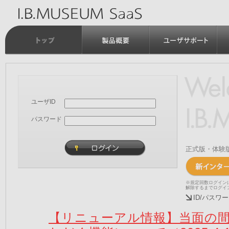
ユーザID
パスワード
正式版・体験
※規定回数ログイン
解除するまでログイ
ID/パス
【リニューアル情報】当面の