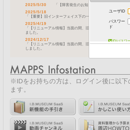
2025/5/30
「【障害発生のお知らせ｜復旧済み】Web A
ユーザID
2025/5/18
「【重要】旧インターフェイス下の一部機能の停止について（
パスワー
2025/4/19
ド
「【リニューアル情報】当面の間、旧画面をご利用いただく機能に
ました。
2024/12/17
ID/パス
「【リニューアル情報】当面の間、旧画面をご利用いただく機能につ
しました。
※IDをお持ちの方は、ログイン後に以
ます。