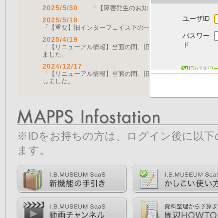
2025/5/30
「【障害発生のお知らせ｜復旧済み】Web A
ユーザID
2025/5/18
「【重要】旧インターフェイス下の一部機能の停止について（
パスワー
2025/4/19
ド
「【リニューアル情報】当面の間、旧画面をご利用いただく機能に
ました。
2024/12/17
ID/パス
「【リニューアル情報】当面の間、旧画面をご利用いただく機能につ
しました。
※IDをお持ちの方は、ログイン後に以
ます。