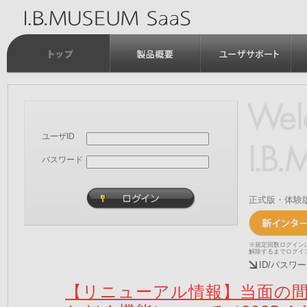
ユーザID
パスワード
正式版・体験
※規定回数ログイン
解除するまでログイ
ID/パス
【リニューアル情報】当面の