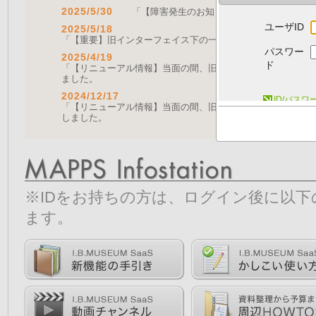
2025/5/30
「【障害発生のお知らせ｜復旧済み】Web A
ユーザID
2025/5/18
「【重要】旧インターフェイス下の一部機能の停止について（
パスワー
2025/4/19
ド
「【リニューアル情報】当面の間、旧画面をご利用いただく機能に
ました。
2024/12/17
ID/パス
「【リニューアル情報】当面の間、旧画面をご利用いただく機能につ
しました。
※IDをお持ちの方は、ログイン後に以
ます。