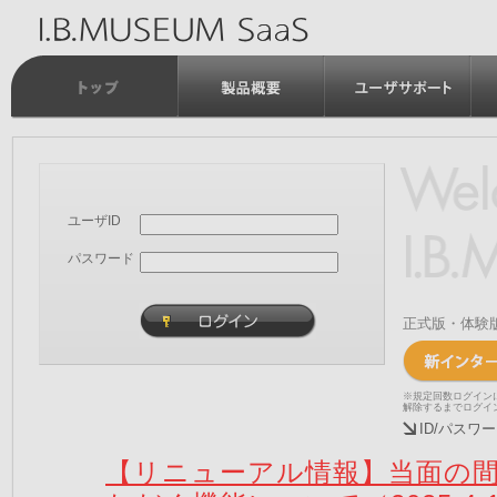
ユーザID
パスワード
正式版・体験
※規定回数ログイン
解除するまでログイ
ID/パス
【リニューアル情報】当面の