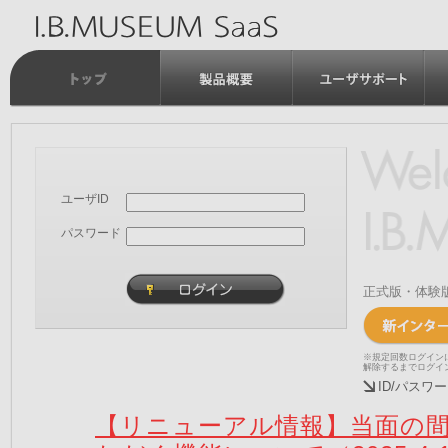
ユーザID
パスワード
正式版・体験
※規定回数ログイン
解除するまでログイ
ID/パス
【リニューアル情報】当面の