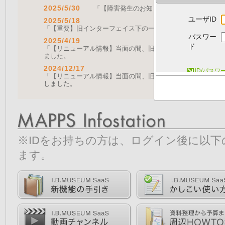
2025/5/30
「【障害発生のお知らせ｜復旧済み】Web A
ユーザID
2025/5/18
「【重要】旧インターフェイス下の一部機能の停止について（
パスワー
2025/4/19
ド
「【リニューアル情報】当面の間、旧画面をご利用いただく機能に
ました。
2024/12/17
ID/パス
「【リニューアル情報】当面の間、旧画面をご利用いただく機能につ
しました。
※IDをお持ちの方は、ログイン後に以
ます。