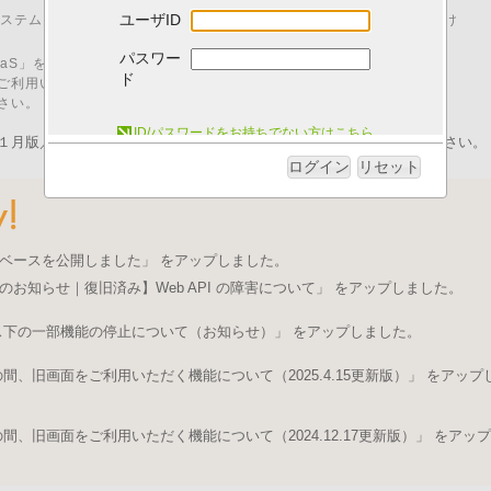
ユーザID
00 はシステムメンテナンスのため、「I.B.MUSEUM SaaS」をご利用いただけ
パスワー
M SaaS」をご利用いただくためには、以下の動作環境が必要です。
ド
ご利用いただいた場合、動作に不具合が発生する可能性がございます。
さい。
システム動作環境について
ID/パスワードをお持ちでない方はこちら
１月版／pdfファイル）を発行いたしました。ログイン後にご取得ください。
ログイン
リセット
ベースを公開しました」 をアップしました。
のお知らせ｜復旧済み】Web API の障害について」 をアップしました。
ス下の一部機能の停止について（お知らせ）」 をアップしました。
、旧画面をご利用いただく機能について（2025.4.15更新版）」 をアップ
、旧画面をご利用いただく機能について（2024.12.17更新版）」 をアップ