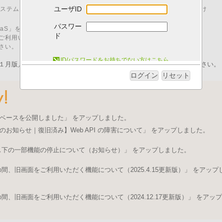
ユーザID
00 はシステムメンテナンスのため、「I.B.MUSEUM SaaS」をご利用いただけ
パスワー
M SaaS」をご利用いただくためには、以下の動作環境が必要です。
ド
ご利用いただいた場合、動作に不具合が発生する可能性がございます。
さい。
システム動作環境について
ID/パスワードをお持ちでない方はこちら
１月版／pdfファイル）を発行いたしました。ログイン後にご取得ください。
ログイン
リセット
ベースを公開しました」 をアップしました。
のお知らせ｜復旧済み】Web API の障害について」 をアップしました。
ス下の一部機能の停止について（お知らせ）」 をアップしました。
、旧画面をご利用いただく機能について（2025.4.15更新版）」 をアップ
、旧画面をご利用いただく機能について（2024.12.17更新版）」 をアップ