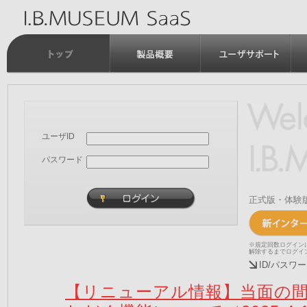
ユーザID
パスワード
正式版・体験
※規定回数ログイン
解除するまでログイ
ID/パス
【リニューアル情報】当面の