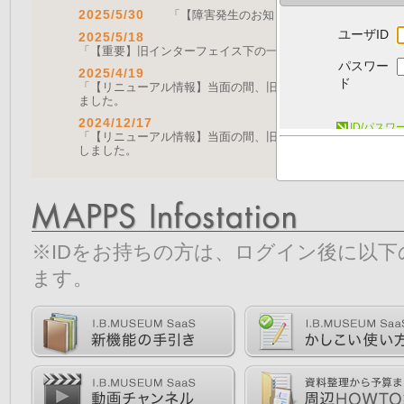
2025/5/30
「【障害発生のお知らせ｜復旧済み】Web A
ユーザID
2025/5/18
「【重要】旧インターフェイス下の一部機能の停止について（
パスワー
2025/4/19
ド
「【リニューアル情報】当面の間、旧画面をご利用いただく機能に
ました。
2024/12/17
ID/パス
「【リニューアル情報】当面の間、旧画面をご利用いただく機能につ
しました。
※IDをお持ちの方は、ログイン後に以
ます。