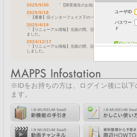
2025/5/30
「【障害発生のお知らせ｜復旧済み】Web A
ユーザID
2025/5/18
「【重要】旧インターフェイス下の一部機能の停止について（
パスワー
2025/4/19
ド
「【リニューアル情報】当面の間、旧画面をご利用いただく機能に
ました。
2024/12/17
ID/パス
「【リニューアル情報】当面の間、旧画面をご利用いただく機能につ
しました。
※IDをお持ちの方は、ログイン後に以
ます。