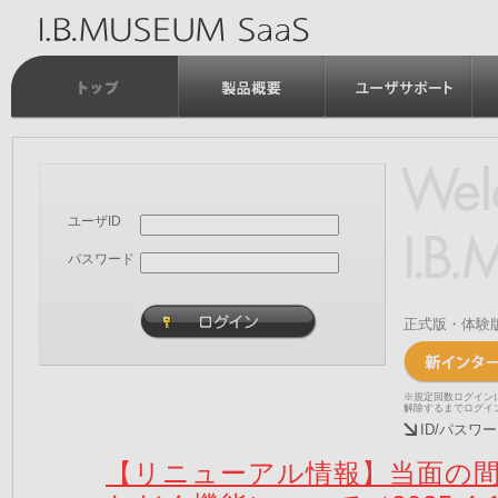
ユーザID
パスワード
正式版・体験
※規定回数ログイン
解除するまでログイ
ID/パス
【リニューアル情報】当面の