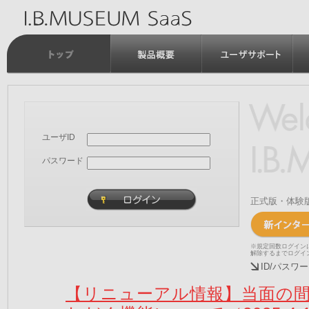
ユーザID
パスワード
正式版・体験
※規定回数ログイン
解除するまでログイ
ID/パス
【リニューアル情報】当面の