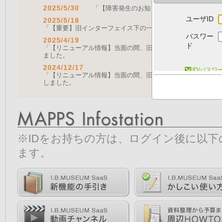
2025/5/30
「【障害発生のお知らせ｜復旧済み】Web A
ユーザID
2025/5/18
「【重要】旧インターフェイス下の一部機能の停止について（
パスワー
2025/4/19
ド
「【リニューアル情報】当面の間、旧画面をご利用いただく機能に
ました。
2024/12/17
ID/パス
「【リニューアル情報】当面の間、旧画面をご利用いただく機能につ
しました。
※IDをお持ちの方は、ログイン後に以
ます。