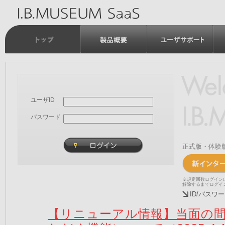
ユーザID
パスワード
正式版・体験
※規定回数ログイン
解除するまでログイ
ID/パス
【リニューアル情報】当面の