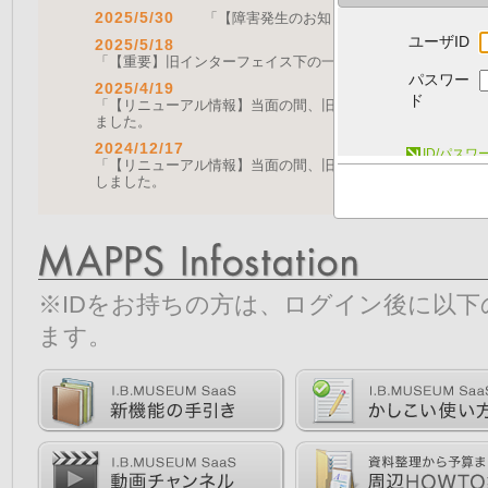
2025/5/30
「【障害発生のお知らせ｜復旧済み】Web A
ユーザID
2025/5/18
「【重要】旧インターフェイス下の一部機能の停止について（
パスワー
2025/4/19
ド
「【リニューアル情報】当面の間、旧画面をご利用いただく機能に
ました。
2024/12/17
ID/パス
「【リニューアル情報】当面の間、旧画面をご利用いただく機能につ
しました。
※IDをお持ちの方は、ログイン後に以
ます。