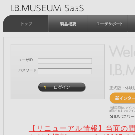
ユーザID
パスワード
正式版・体験
※規定回数ログイン
解除するまでログイ
ID/パス
【リニューアル情報】当面の