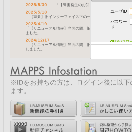
2025/5/30
「【障害発生のお知らせ｜復旧済み】Web A
ユーザID
2025/5/18
「【重要】旧インターフェイス下の一部機能の停止について（
パスワー
2025/4/19
ド
「【リニューアル情報】当面の間、旧画面をご利用いただく機能に
ました。
2024/12/17
ID/パス
「【リニューアル情報】当面の間、旧画面をご利用いただく機能につ
しました。
※IDをお持ちの方は、ログイン後に以
ます。