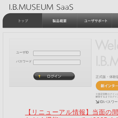
ユーザID
パスワード
正式版・体験
※規定回数ログイン
解除するまでログイ
ID/パス
【リニューアル情報】当面の