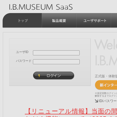
ユーザID
パスワード
正式版・体験
※規定回数ログイン
解除するまでログイ
ID/パス
【リニューアル情報】当面の