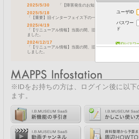
2025/5/30
「【障害発生のお知らせ｜復旧済み】Web A
ユーザID
2025/5/18
「【重要】旧インターフェイス下の一部機能の停止について（
パスワー
2025/4/19
ド
「【リニューアル情報】当面の間、旧画面をご利用いただく機能に
ました。
2024/12/17
ID/パス
「【リニューアル情報】当面の間、旧画面をご利用いただく機能につ
しました。
※IDをお持ちの方は、ログイン後に以
ます。