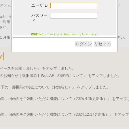
ユーザID
00 はシステムメンテナンスのため、「I.B.MUSEUM SaaS」をご利用いただけ
パスワー
M SaaS」をご利用いただくためには、以下の動作環境が必要です。
ド
ご利用いただいた場合、動作に不具合が発生する可能性がございます。
さい。
システム動作環境について
ID/パスワードをお持ちでない方はこちら
１月版／pdfファイル）を発行いたしました。ログイン後にご取得ください。
ログイン
リセット
ベースを公開しました」 をアップしました。
のお知らせ｜復旧済み】Web API の障害について」 をアップしました。
ス下の一部機能の停止について（お知らせ）」 をアップしました。
、旧画面をご利用いただく機能について（2025.4.15更新版）」 をアップ
、旧画面をご利用いただく機能について（2024.12.17更新版）」 をアップ