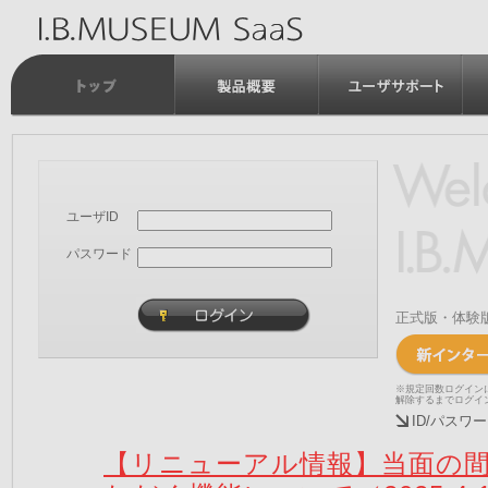
ユーザID
パスワード
正式版・体験
※規定回数ログイン
解除するまでログイ
ID/パス
【リニューアル情報】当面の