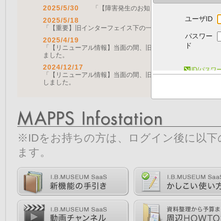
2025/5/30
「【障害発生のお知らせ｜復旧済み】Web A
ユーザID
2025/5/18
「【重要】旧インターフェイス下の一部機能の停止について（
パスワー
2025/4/19
ド
「【リニューアル情報】当面の間、旧画面をご利用いただく機能に
ました。
2024/12/17
ID/パス
「【リニューアル情報】当面の間、旧画面をご利用いただく機能につ
しました。
※IDをお持ちの方は、ログイン後に以
ます。