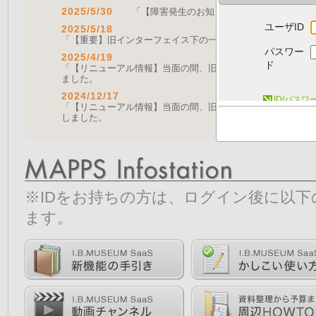
2025/5/30
「【障害発生のお知らせ｜復旧済み】Web A
ユーザID
2025/5/18
「【重要】旧インターフェイス下の一部機能の停止について（
パスワー
2025/4/19
ド
「【リニューアル情報】当面の間、旧画面をご利用いただく機能に
ました。
2024/12/17
ID/パス
「【リニューアル情報】当面の間、旧画面をご利用いただく機能につ
しました。
※IDをお持ちの方は、ログイン後に以
ます。