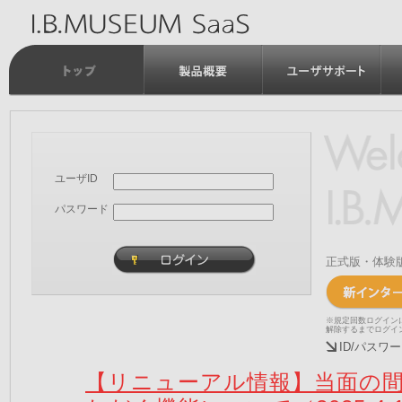
ユーザID
パスワード
正式版・体験
※規定回数ログイン
解除するまでログイ
ID/パス
【リニューアル情報】当面の