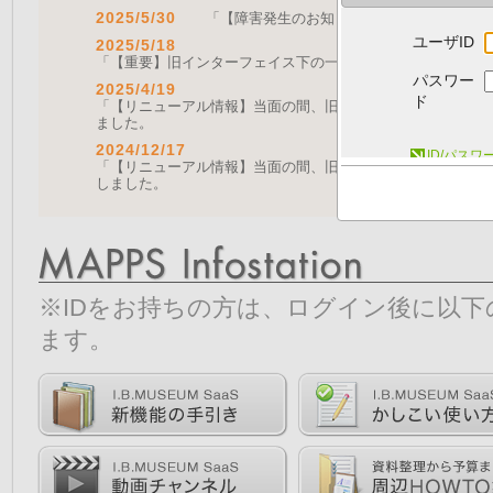
2025/5/30
「【障害発生のお知らせ｜復旧済み】Web A
ユーザID
2025/5/18
「【重要】旧インターフェイス下の一部機能の停止について（
パスワー
2025/4/19
ド
「【リニューアル情報】当面の間、旧画面をご利用いただく機能に
ました。
2024/12/17
ID/パス
「【リニューアル情報】当面の間、旧画面をご利用いただく機能につ
しました。
※IDをお持ちの方は、ログイン後に以
ます。