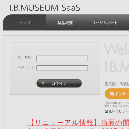
ユーザID
パスワード
正式版・体験
※規定回数ログイン
解除するまでログイ
ID/パス
【リニューアル情報】当面の