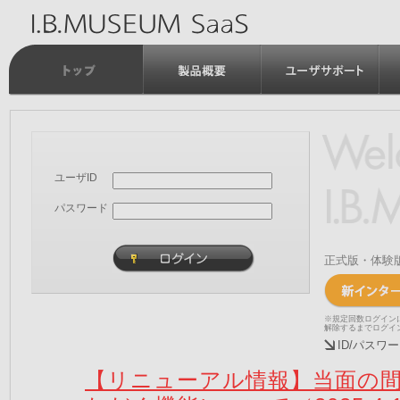
ユーザID
パスワード
正式版・体験
※規定回数ログイン
解除するまでログイ
ID/パス
【リニューアル情報】当面の