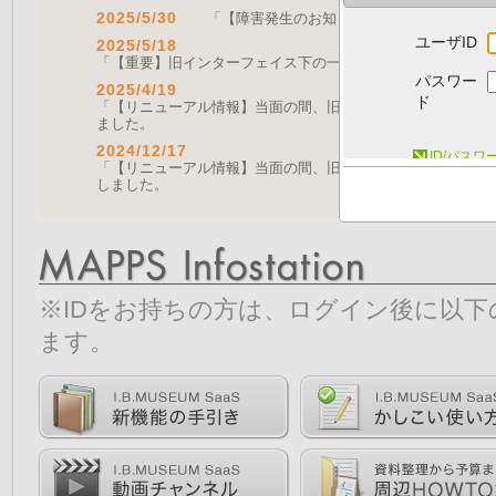
2025/5/30
「【障害発生のお知らせ｜復旧済み】Web A
ユーザID
2025/5/18
「【重要】旧インターフェイス下の一部機能の停止について（
パスワー
2025/4/19
ド
「【リニューアル情報】当面の間、旧画面をご利用いただく機能に
ました。
2024/12/17
ID/パス
「【リニューアル情報】当面の間、旧画面をご利用いただく機能につ
しました。
※IDをお持ちの方は、ログイン後に以
ます。