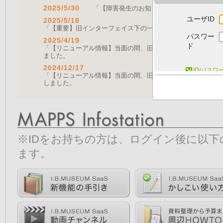
2025/5/30
「【障害発生のお知らせ｜復旧済み】Web A
ユーザID
2025/5/18
「【重要】旧インターフェイス下の一部機能の停止について（
パスワー
2025/4/19
ド
「【リニューアル情報】当面の間、旧画面をご利用いただく機能に
ました。
2024/12/17
ID/パス
「【リニューアル情報】当面の間、旧画面をご利用いただく機能につ
しました。
※IDをお持ちの方は、ログイン後に以
ます。