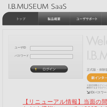
ユーザID
パスワード
正式版・体験
※規定回数ログイン
解除するまでログイ
ID/パス
【リニューアル情報】当面の