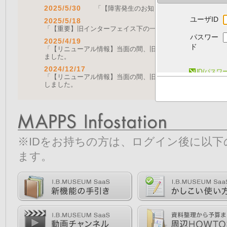
2025/5/30
「【障害発生のお知らせ｜復旧済み】Web A
ユーザID
2025/5/18
「【重要】旧インターフェイス下の一部機能の停止について（
パスワー
2025/4/19
ド
「【リニューアル情報】当面の間、旧画面をご利用いただく機能に
ました。
2024/12/17
ID/パス
「【リニューアル情報】当面の間、旧画面をご利用いただく機能につ
しました。
※IDをお持ちの方は、ログイン後に以
ます。