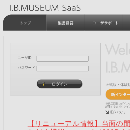
ユーザID
パスワード
正式版・体験
※規定回数ログイン
解除するまでログイ
ID/パス
【リニューアル情報】当面の