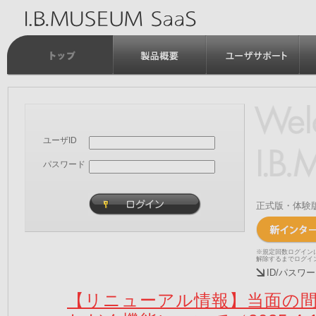
ユーザID
パスワード
正式版・体験
※規定回数ログイン
解除するまでログイ
ID/パス
【リニューアル情報】当面の