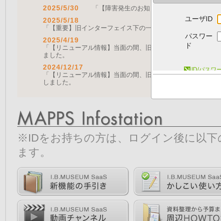
2025/5/30
「【障害発生のお知らせ｜復旧済み】Web A
ユーザID
2025/5/18
「【重要】旧インターフェイス下の一部機能の停止について（
パスワー
2025/4/19
ド
「【リニューアル情報】当面の間、旧画面をご利用いただく機能に
ました。
2024/12/17
ID/パス
「【リニューアル情報】当面の間、旧画面をご利用いただく機能につ
しました。
※IDをお持ちの方は、ログイン後に以
ます。