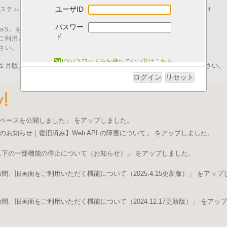
ユーザID
00 はシステムメンテナンスのため、「I.B.MUSEUM SaaS」をご利用いただけ
パスワー
M SaaS」をご利用いただくためには、以下の動作環境が必要です。
ド
ご利用いただいた場合、動作に不具合が発生する可能性がございます。
さい。
システム動作環境について
ID/パスワードをお持ちでない方はこちら
１月版／pdfファイル）を発行いたしました。ログイン後にご取得ください。
ログイン
リセット
ベースを公開しました」 をアップしました。
のお知らせ｜復旧済み】Web API の障害について」 をアップしました。
ス下の一部機能の停止について（お知らせ）」 をアップしました。
、旧画面をご利用いただく機能について（2025.4.15更新版）」 をアップ
、旧画面をご利用いただく機能について（2024.12.17更新版）」 をアップ