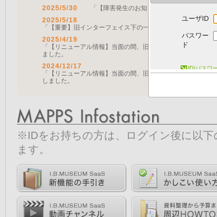
2025/5/30
「【障害発生のお知らせ｜復旧済み】Web A
ユーザID
2025/5/18
「【重要】旧インターフェイス下の一部機能の停止について（
パスワー
2025/4/19
ド
「【リニューアル情報】当面の間、旧画面をご利用いただく機能に
ました。
2024/12/17
ID/パス
「【リニューアル情報】当面の間、旧画面をご利用いただく機能につ
しました。
※IDをお持ちの方は、ログイン後に以
ます。