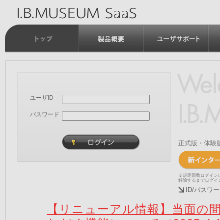
ユーザID
パスワード
正式版・体験
※規定回数ログイン
解除するまでログイ
ID/パス
【リニューアル情報】当面の