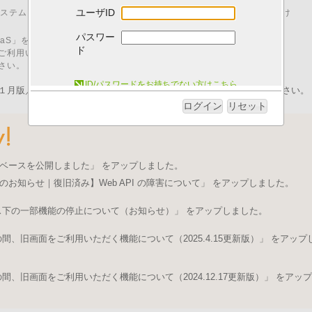
ユーザID
00 はシステムメンテナンスのため、「I.B.MUSEUM SaaS」をご利用いただけ
パスワー
M SaaS」をご利用いただくためには、以下の動作環境が必要です。
ド
ご利用いただいた場合、動作に不具合が発生する可能性がございます。
さい。
システム動作環境について
ID/パスワードをお持ちでない方はこちら
１月版／pdfファイル）を発行いたしました。ログイン後にご取得ください。
ログイン
リセット
ベースを公開しました」 をアップしました。
のお知らせ｜復旧済み】Web API の障害について」 をアップしました。
ス下の一部機能の停止について（お知らせ）」 をアップしました。
、旧画面をご利用いただく機能について（2025.4.15更新版）」 をアップ
、旧画面をご利用いただく機能について（2024.12.17更新版）」 をアップ